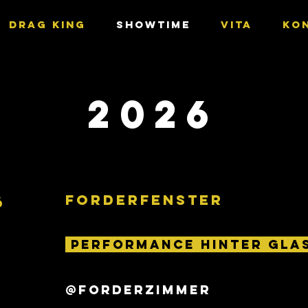
DRAG KING
SHOWTIME
VITA
KO
2026
forderfenster
6
performance hinter gla
@forderzimmer