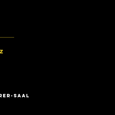
Z
rer-Saal