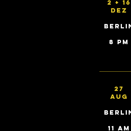
2 + 16
dez
BERLI
8 pm
27
AUG
BERLI
11 AM