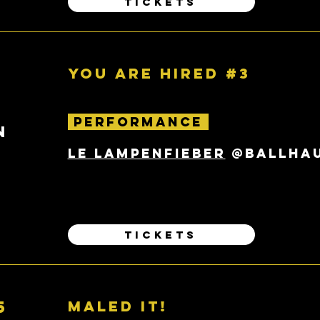
TICKETS
you are hired #3
performance
N
LE lampenfieber
@Ballhau
TICKETS
5
MALED IT!