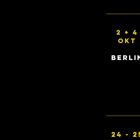
2 + 4
OKT
BERLI
24
-
2