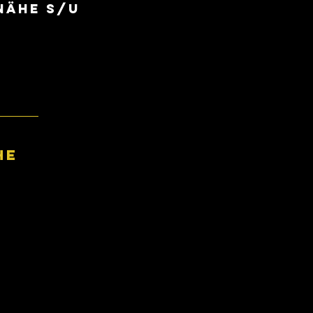
Nähe S/U
he