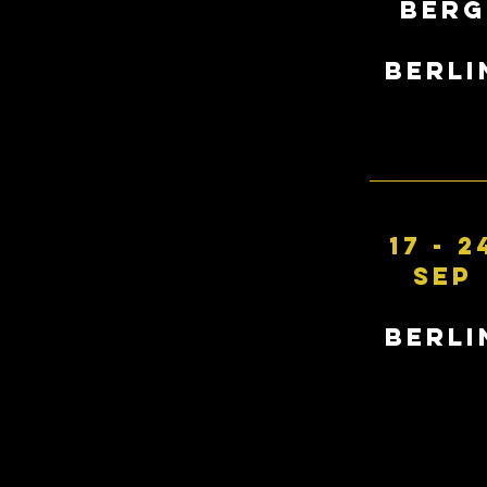
berg
BERLI
17
-
2
SEP
BERLI