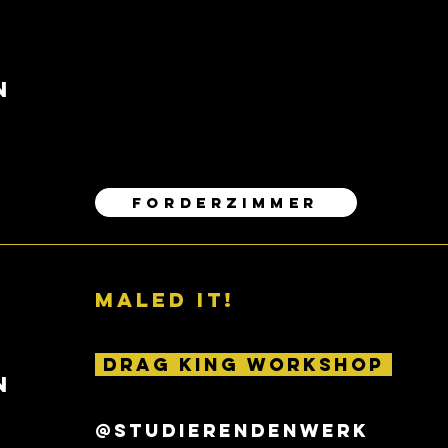
N
FORDERZIMMER
MALED IT!
DRAG KING WORKSHOP
N
@StudierendenWERK