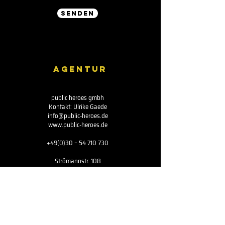
SENDEN
AGENTUR
public heroes gmbh
Kontakt: Ulrike Gaede
info@public-heroes.de
www.public-heroes.de
+49(0)30 –
54 710 730
Strömannstr. 108
13125 Berlin
Deutschland
NEWSLETTER