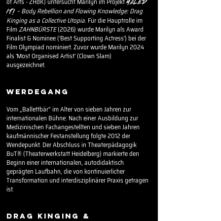
of Arts - ZHdK) untersucht Marilyn im Projekt
MALED
– Body Rebellion and Flowing Knowledge: Drag
IT!
Kinging as a Collective Utopia
. Für die Hauptrolle im
Film
ZAHNBÜRSTE
(2026) wurde Marilyn als Award
Finalist & Nominee ('Best Supporting Actress') bei der
Film Olympiad nominiert. Zuvor wurde Marilyn 2024
als 'Most Organised Artist' (Clown Slam)
ausgezeichnet.
WERDEGANG
Vom „Ballettbär“ im Alter von sieben Jahren zur
internationalen Bühne: Nach einer Ausbildung zur
Medizinischen Fachangestellten und sieben Jahren
kaufmännischer Festanstellung folgte 2012 der
Wendepunkt. Der Abschluss in Theaterpädagogik
BuT® (Theaterwerkstatt Heidelberg) markierte den
Beginn einer internationalen, autodidaktisch
geprägten Laufbahn, die von kontinuierlicher
Transformation und interdisziplinärer Praxis getragen
ist.
DRAG KINGING &