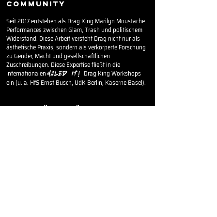
COMMUNITY
Seit 2017 entstehen als Drag King Marilyn Moustache
Performances zwischen Glam, Trash und politischem
Widerstand. Diese Arbeit versteht Drag nicht nur als
ästhetische Praxis, sondern als verkörperte Forschung
zu Gender, Macht und gesellschaftlichen
Zuschreibungen. Diese Expertise fließt in die
internationalen
Drag King Workshops
MALED IT!
ein (u. a. HfS Ernst Busch, UdK Berlin, Kaserne Basel).
INTIMITÄT & KÖRPERPRAXIS
Ein zentraler Bestandteil von Marilyns Arbeit ist die
Auseinandersetzung mit Intimität, Konsens und
verkörperten Machtstrukturen. Als Intimacy
Coordinator begleitet Marilyn Film-, Theater- und
Performanceproduktionen bei der Gestaltung intimer
Szenen – mit einem Fokus auf klare Kommunikation,
Sicherheit und choreografische Präzision.
Durch Erfahrung in der Arbeit mit BDSM-, Bondage-
und komplexen Intimitätsdynamiken im künstlerischen
Kontext entstehen differenzierte, nicht-stereotype
Zugänge zu Begehren, Kontrolle und Verletzlichkeit auf